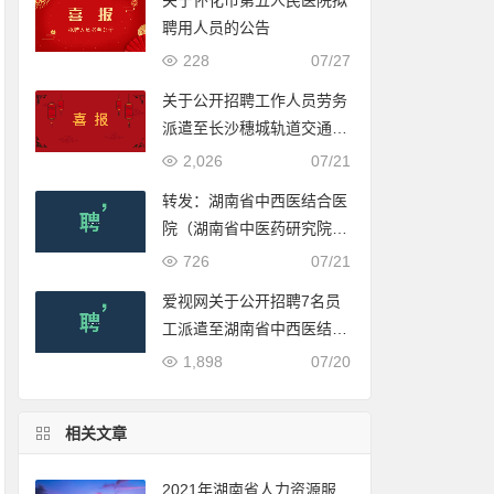
关于怀化市第五人民医院拟
聘用人员的公告
228
07/27
关于公开招聘工作人员劳务
派遣至长沙穗城轨道交通有
限公司入围体检人员名单的
2,026
07/21
公示
转发：湖南省中西医结合医
院（湖南省中医药研究院附
属医院）2022年公开招聘
726
07/21
合同制工作人员公告
爱视网关于公开招聘7名员
工派遣至湖南省中西医结合
医院（湖南省中医药研究院
1,898
07/20
附属医院）工作的公告
相关文章
2021年湖南省人力资源服