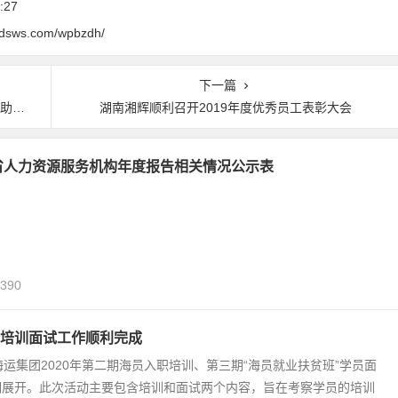
:27
0dsws.com/wpbzdh/
下一篇
公示
湖南湘辉顺利召开2019年度优秀员工表彰大会
南省人力资源服务机构年度报告相关情况公示表
,390
培训面试工作顺利完成
海运集团2020年第二期海员入职培训、第三期“海员就业扶贫班”学员面
期展开。此次活动主要包含培训和面试两个内容，旨在考察学员的培训