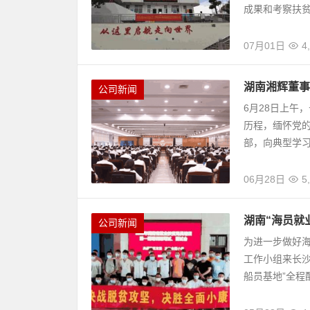
成果和考察扶贫
07月01日
4
湖南湘辉董事
公司新闻
6月28日上午
历程，缅怀党
部，向典型学习
06月28日
5
湖南“海员就
公司新闻
为进一步做好海
工作小组来长沙
船员基地”全程