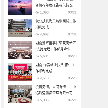
务机构年度报告相关情况公
示表
1,390
03/21
就业扶贫海员培训面试工作
顺利完成
4,692
07/01
湖南湘辉董事长荣获高新区
“支持党建工作优秀企业家”
称号
5,684
06/28
湖南“海员就业扶贫”招生工
作顺利完成
4,548
05/28
疫情无情，人间有情——中
远海运船员管理有限公司上
海分公司走访慰问在湘公休
5,005
04/21
船员