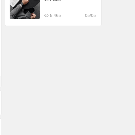
5,465
05/05