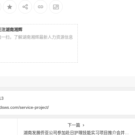
关注湖南湘辉
扫一扫，了解湖南湘辉最新人力资源信息
13
dsws.com/service-project/
下一篇
湖南发展侨亚公司参加赴日护理技能实习项目推介会并签署战略合作协议