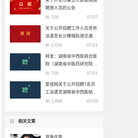
关于怀化市第五人民医院拟
聘用人员的公告
228
07/27
关于公开招聘工作人员劳务
派遣至长沙穗城轨道交通有
限公司入围体检人员名单的
2,026
07/21
公示
转发：湖南省中西医结合医
院（湖南省中医药研究院附
属医院）2022年公开招聘
726
07/21
合同制工作人员公告
爱视网关于公开招聘7名员
工派遣至湖南省中西医结合
医院（湖南省中医药研究院
1,898
07/20
附属医院）工作的公告
相关文章
竞争优势