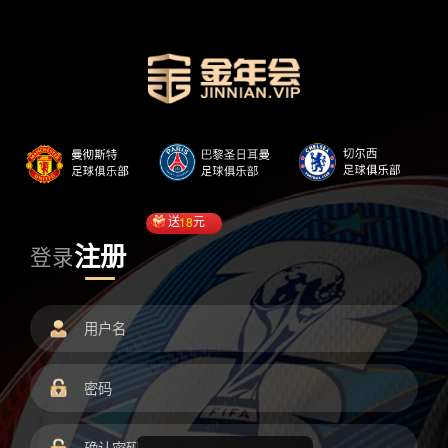
送
18
元
注册
登录